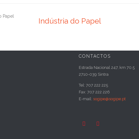
Indústria do Papel
CONTACTOS
Estrada Nacional 247, km 70.5
2710-039 Sintra
Tel: 707 222 225
Fax: 707 222 226
E-mail:
sogipe@sogipe.pt

