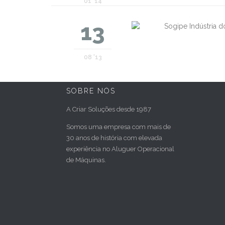
01 '14
13
08 '13
SOBRE NÓS
A Criar Soluções desde 1987
Somos uma empresa com mais de
30 anos de história com elevada
experiência no Aluguer Operacional
de Máquinas.