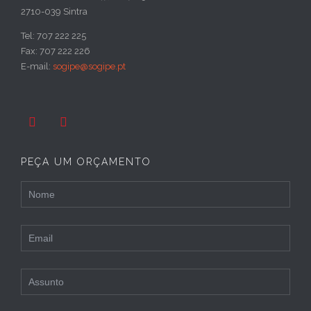
2710-039 Sintra
Tel: 707 222 225
Fax: 707 222 226
E-mail:
sogipe@sogipe.pt


PEÇA UM ORÇAMENTO